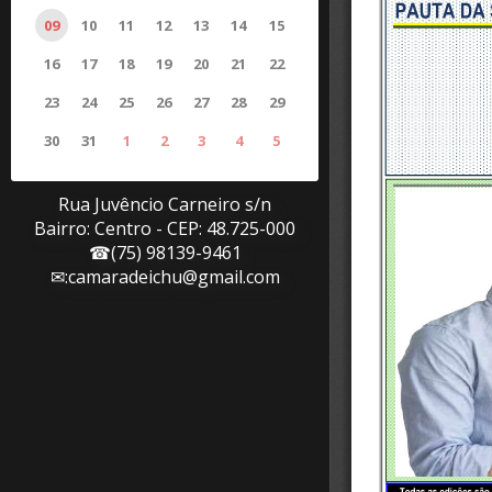
09
10
11
12
13
14
15
16
17
18
19
20
21
22
23
24
25
26
27
28
29
30
31
1
2
3
4
5
0
PUBLICAÇÃO (ÕES)
Rua Juvêncio Carneiro s/n
Bairro: Centro - CEP: 48.725-000
☎(75) 98139-9461
✉:
camaradeichu@gmail.com