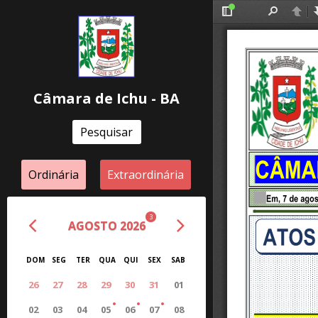
Câmara de Ichu - BA
Pesquisar
Ordinária
Extraordinária
3
AGOSTO 2026
DOM
SEG
TER
QUA
QUI
SEX
SAB
26
27
28
29
30
31
01
02
03
04
05
06
07
08